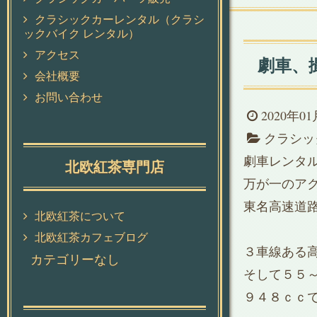
クラシックカーレンタル（クラシ
ックバイク レンタル）
アクセス
劇車、
会社概要
お問い合わせ
2020年0
クラシッ
劇車レンタ
北欧紅茶専門店
万が一のア
東名高速道
北欧紅茶について
北欧紅茶カフェブログ
３車線ある
カテゴリーなし
そして５５
９４８ｃｃ