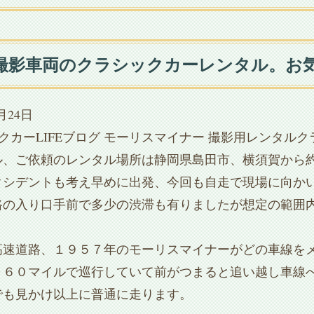
撮影車両のクラシックカーレンタル。お
1月24日
クカーLIFEブログ
モーリスマイナー
撮影用レンタルク
ル、ご依頼のレンタル場所は静岡県島田市、横須賀から
クシデントも考え早めに出発、今回も自走で現場に向か
路の入り口手前で多少の渋滞も有りましたが想定の範囲
高速道路、１９５７年のモーリスマイナーがどの車線を
～６０マイルで巡行していて前がつまると追い越し車線
でも見かけ以上に普通に走ります。