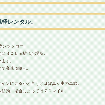
気軽レンタル。
ラシックカー
約２３０ｋｍ離れた場所。
います。
内で高速道路へ。
メインに走るかと言うとほぼ真ん中の車線。
へ移動、場合によっては７０マイル。