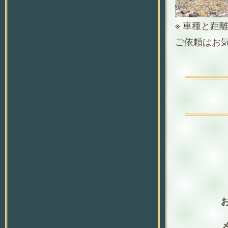
※ 車種と距
ご依頼はお