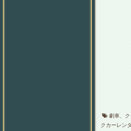
劇車、ク
クカーレン