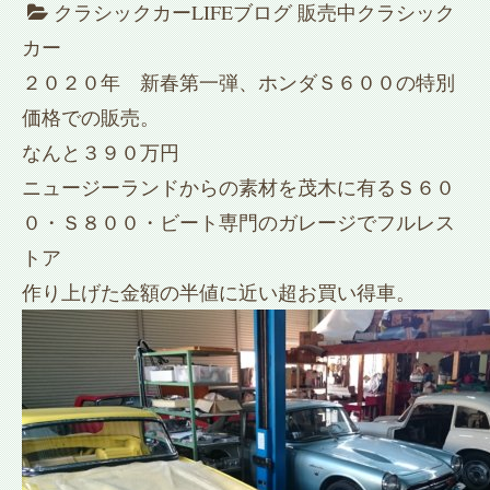
クラシックカーLIFEブログ
販売中クラシック
カー
２０２０年 新春第一弾、ホンダＳ６００の特別
価格での販売。
なんと３９０万円
ニュージーランドからの素材を茂木に有るＳ６０
０・Ｓ８００・ビート専門のガレージでフルレス
トア
作り上げた金額の半値に近い超お買い得車。