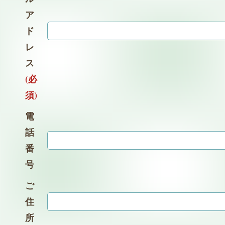
ア
ド
レ
ス
(必
須)
電
話
番
号
ご
住
所