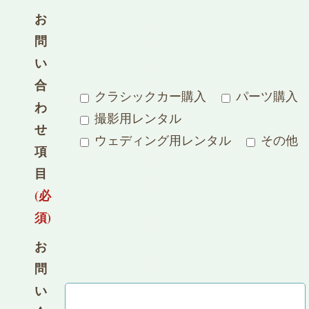
お
問
い
合
クラシックカー購入
パーツ購入
わ
撮影用レンタル
せ
ウェディング用レンタル
その他
項
目
(必
須)
お
問
い